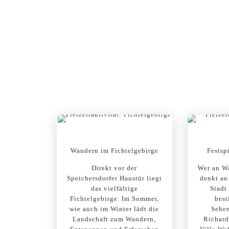
Freizeitaktivitäte
Wandern im Fichtelgebirge
Festsp
Direkt vor der
Wer an W
Speichersdorfer Haustür liegt
denkt an
das vielfältige
Stadt
Fichtelgebirge. Im Sommer,
best
wie auch im Winter lädt die
Sehe
Landschaft zum Wandern,
Richar