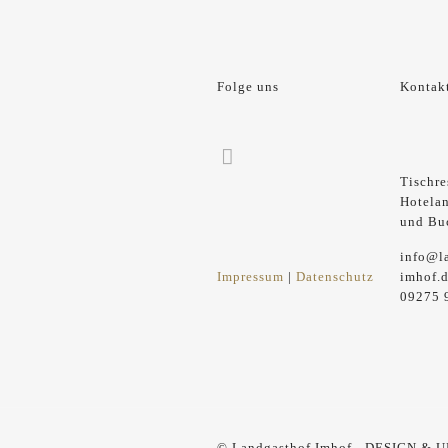
Folge uns
Kontak
Tischre
Hotela
und Bu
info@l
Impressum
|
Datenschutz
imhof.
09275 
© Landgasthof Imhof - DESIGN & 