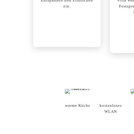
Entspannen und Erforschen
Villa Wa
ein.
Festspi
warme Küche
kostenloses
WLAN